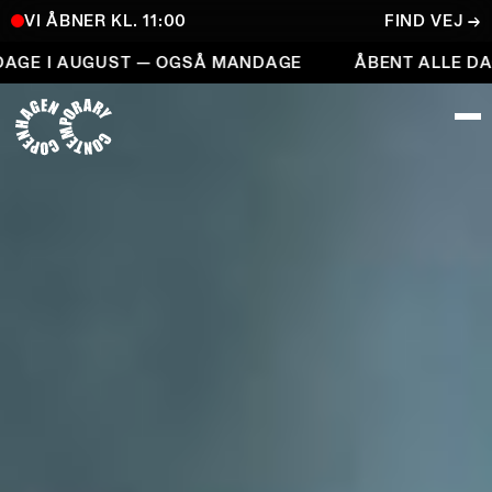
VI ÅBNER KL. 11:00
FIND VEJ →
Åbent alle dage i august — også mandage
GE I AUGUST — OGSÅ MANDAGE
ÅBENT ALLE DAGE
COPENHAGEN CONTEMPORARY