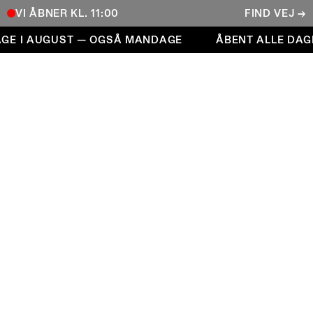
VI ÅBNER KL. 11:00
FIND VEJ →
Åbent alle dage i august — også mandage
E I AUGUST — OGSÅ MANDAGE
ÅBENT ALLE DAGE
COPENHAGEN CONTEMPORARY