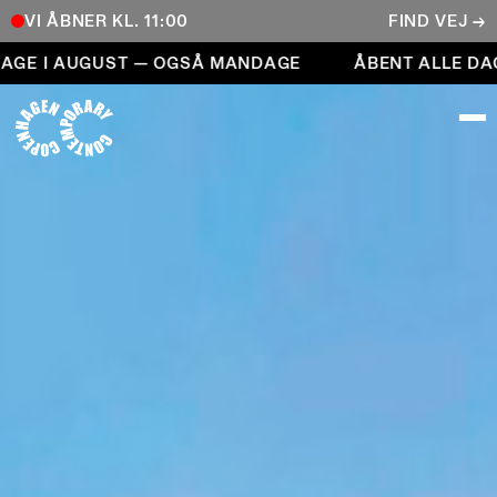
VI ÅBNER KL. 11:00
FIND VEJ →
Åbent alle dage i august — også mandage
 I AUGUST — OGSÅ MANDAGE
ÅBENT ALLE DAGE 
COPENHAGEN CONTEMPORARY