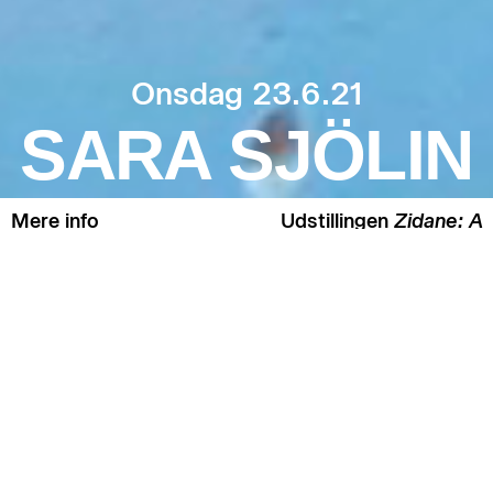
Onsdag 23.6.21
SARA SJÖLIN
Mere info
Udstillingen
Zidane: A
21st Century Musical
a
Art of
Sara Sjölin er den
første i rækken af
Sport:
satellitudstillinger og -
events, der
Onside
præsenteres på Skjold
Contemporary under
Udstillingen er den
titlen: Art of Sport –
anden i rækken af
Onside.
satellitudstillinger og -
events, der