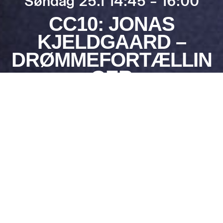
Søndag 25.1 14:45 – 16:00
CC10: JONAS
KJELDGAARD –
DRØMMEFORTÆLLIN
GER
Mere info
“Let us take a turn
about the room, it’s
Gratis efter betalt
refreshing, is it not?”
entré til CC
Performancen
Hal 1 & 2
iscenesættes som en
koreograferet LARP-
Performance
situation (live action
roleplay). Én gæst ad
Performancen er en
gangen inviteres ind i
del af
CC10
– en
en intim 1–1
tredages
performance, hvor en