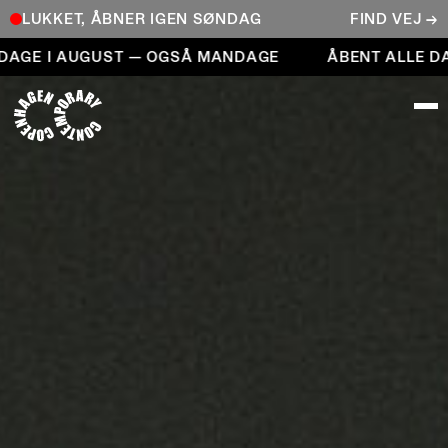
LUKKET, ÅBNER IGEN SØNDAG
FIND VEJ →
Åbent alle dage i august — også mandage
GE I AUGUST — OGSÅ MANDAGE
ÅBENT ALLE DAGE
COPENHAGEN CONTEMPORARY