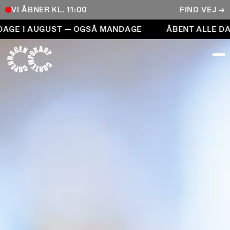
VI ÅBNER KL. 11:00
FIND VEJ →
Åbent alle dage i august — også mandage
GE I AUGUST — OGSÅ MANDAGE
ÅBENT ALLE DAGE
COPENHAGEN CONTEMPORARY