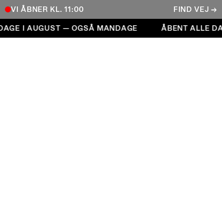
VI ÅBNER KL. 11:00
FIND VEJ →
Åbent alle dage i august — også mandage
DAGE I AUGUST — OGSÅ MANDAGE
ÅBENT ALLE DA
COPENHAGEN CONTEMPORARY