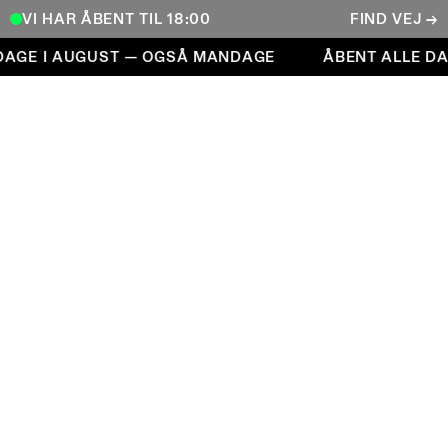
VI HAR ÅBENT TIL 18:00
FIND VEJ →
Åbent alle dage i august — også mandage
AGE I AUGUST — OGSÅ MANDAGE
ÅBENT ALLE DAG
COPENHAGEN CONTEMPORARY