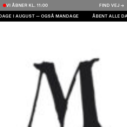
VI ÅBNER KL. 11:00
FIND VEJ →
Åbent alle dage i august — også mandage
 I AUGUST — OGSÅ MANDAGE
ÅBENT ALLE DAGE 
COPENHAGEN CONTEMPORARY