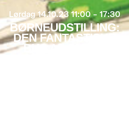
Lørdag 14.10.23 11:00 – 17:30
BØRNEUDSTILLING:
DEN FANTASTISKE
BUS AF JAKOB
MARTIN STRID
Mere info
Kom med på en
familierejse gennem
PROGRAM
Jakob Martin Strids
Adgang til eventet
enestående univers,
efter betalt entre
når CC Studio byder
børn og voksne
11.00
velkommen til
CC og børnebar åbner
udstillingsåbning
med gratis saft så
på
Den Fantastiske
længe lager haves i