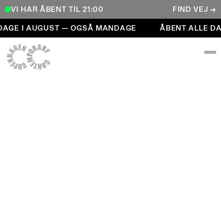
VI HAR ÅBENT TIL 21:00
FIND VEJ →
Åbent alle dage i august — også mandage
AGE I AUGUST — OGSÅ MANDAGE
ÅBENT ALLE DA
COPENHAGEN CONTEMPORARY