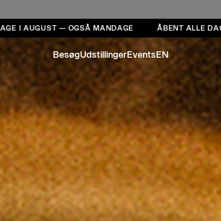
GUST — OGSÅ MANDAGE
ÅBENT ALLE DAGE I AUGU
Besøg
Udstillinger
Events
EN