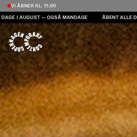
VI ÅBNER KL. 11:00
Åbent alle dage i august — også mandage
UGUST — OGSÅ MANDAGE
ÅBENT ALLE DAGE I AU
COPENHAGEN CONTEMPORARY