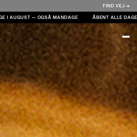
FIND VEJ →
ST — OGSÅ MANDAGE
ÅBENT ALLE DAGE I AUGUST