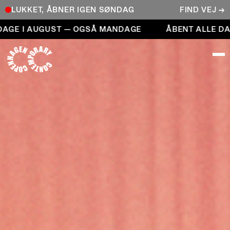
LUKKET, ÅBNER IGEN SØNDAG
FIND VEJ →
Åbent alle dage i august — også mandage
 I AUGUST — OGSÅ MANDAGE
ÅBENT ALLE DAGE I
COPENHAGEN CONTEMPORARY