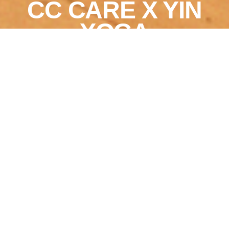
CC CARE X YIN
YOGA
Billetter
Fordi vi allesammen
har godt af lidt indre
Køb billet
ro, inviterer vi dig og
dine bedste venner til
en kombination af yin
yoga + lydhealing +
kunst. Den Daoististe
Yin Yoga efterfulgt af
et beroligende lydbad
inden en god omgang
sinds-eksfolierende
kunst, synes vi er den
allerbedste opskrift
på en skøn self-care-
aften.