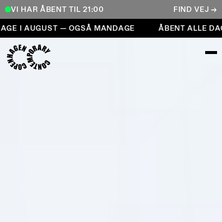
VI HAR ÅBENT TIL 21:00
FIND VEJ →
Åbent alle dage i august — også mandage
GE I AUGUST — OGSÅ MANDAGE
ÅBENT ALLE DAG
COPENHAGEN CONTEMPORARY