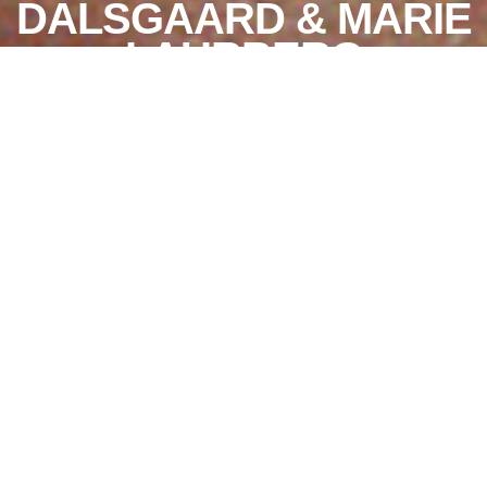
DALSGAARD & MARIE
LAURBERG
Billetter
CCINEMA:
Find billet
I samarbejde med Elk
Film skyder vi CC
Mere info
sommerbio i gang d.
Program:
28 maj, når vi viser
den anmelderroste og
19:00 – screening af
højaktuelle
The Oligarch & The
dokumentar, The
Art Dealer
Oligarch & The Art
Dealer.
20:30 – talk med
Marie Laurberg &
Om filmen:
Andreas Dalsgaard.
The Oligarch and the
Art Dealer er en
dokumentarserie om