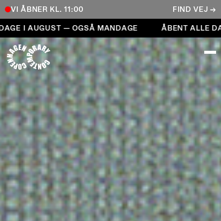
VI ÅBNER KL. 11:00
FIND VEJ →
Åbent alle dage i august — også mandage
I AUGUST — OGSÅ MANDAGE
ÅBENT ALLE DAGE I
COPENHAGEN CONTEMPORARY