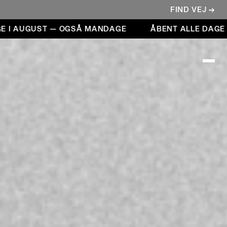
FIND VEJ →
 AUGUST — OGSÅ MANDAGE
ÅBENT ALLE DAGE I A