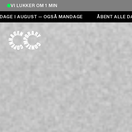
VI LUKKER OM 1 MIN
Åbent alle dage i august — også mandage
E I AUGUST — OGSÅ MANDAGE
ÅBENT ALLE DAGE 
COPENHAGEN CONTEMPORARY