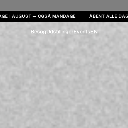
I AUGUST — OGSÅ MANDAGE
ÅBENT ALLE DAGE I
Besøg
Udstillinger
Events
EN