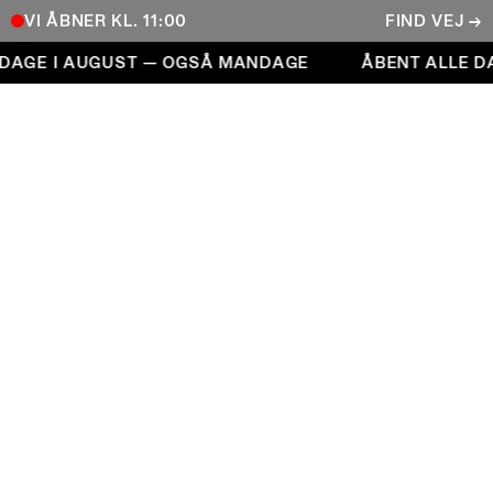
VI ÅBNER KL. 11:00
FIND VEJ →
Åbent alle dage i august — også mandage
DAGE I AUGUST — OGSÅ MANDAGE
ÅBENT ALLE DA
COPENHAGEN CONTEMPORARY