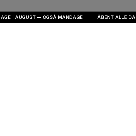
AGE I AUGUST — OGSÅ MANDAGE
ÅBENT ALLE DAG
Besøg
Udstillinger
Events
EN