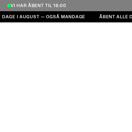
VI HAR ÅBENT TIL 18:00
Åbent alle dage i august — også mandage
DAGE I AUGUST — OGSÅ MANDAGE
ÅBENT ALLE D
COPENHAGEN CONTEMPORARY