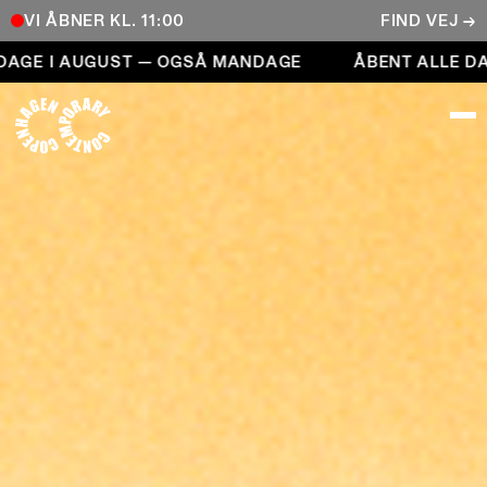
VI ÅBNER KL. 11:00
FIND VEJ →
Åbent alle dage i august — også mandage
I AUGUST — OGSÅ MANDAGE
ÅBENT ALLE DAGE I
COPENHAGEN CONTEMPORARY