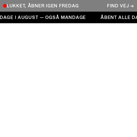
LUKKET, ÅBNER IGEN FREDAG
FIND VEJ →
Åbent alle dage i august — også mandage
DAGE I AUGUST — OGSÅ MANDAGE
ÅBENT ALLE DA
COPENHAGEN CONTEMPORARY