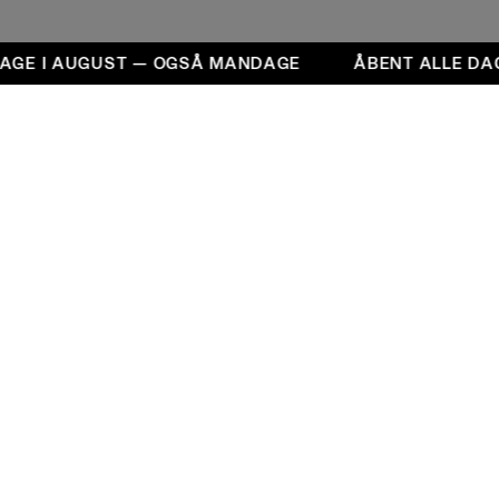
GE I AUGUST — OGSÅ MANDAGE
ÅBENT ALLE DAG
Besøg
Udstillinger
Events
EN