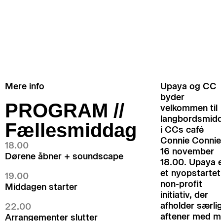
Torsdag 16.11.23 18:00 – 22:00
CC X UPAYA:
VELGØRENHEDSMIDD
AG
Mere info
Upaya og CC
byder
PROGRAM //
velkommen til
langbordsmid
Fællesmiddag
i CCs café
Connie Connie
18.00
16 november
Dørene åbner + soundscape
18.00. Upaya 
et nyopstartet
19.00
non-profit
Middagen starter
initiativ, der
afholder særli
22.00
aftener med 
Arrangementer slutter