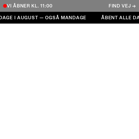
VI ÅBNER KL. 11:00
FIND VEJ →
Åbent alle dage i august — også mandage
AGE I AUGUST — OGSÅ MANDAGE
ÅBENT ALLE DA
COPENHAGEN CONTEMPORARY