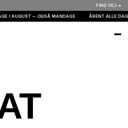
FIND VEJ →
AGE I AUGUST — OGSÅ MANDAGE
ÅBENT ALLE DAG
AT