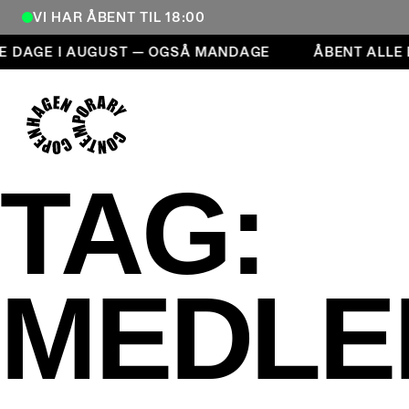
VI HAR ÅBENT TIL 18:00
Åbent alle dage i august — også mandage
E DAGE I AUGUST — OGSÅ MANDAGE
ÅBENT ALLE
COPENHAGEN CONTEMPORARY
TAG:
MEDLE