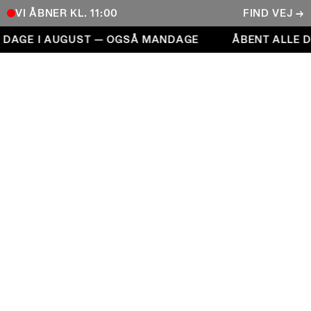
VI ÅBNER KL. 11:00
FIND VEJ →
Åbent alle dage i august — også mandage
 DAGE I AUGUST — OGSÅ MANDAGE
ÅBENT ALLE D
COPENHAGEN CONTEMPORARY