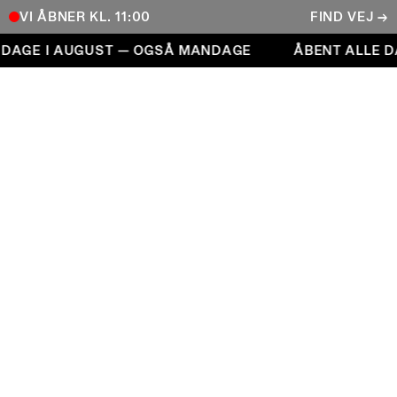
VI ÅBNER KL. 11:00
FIND VEJ →
Åbent alle dage i august — også mandage
DAGE I AUGUST — OGSÅ MANDAGE
ÅBENT ALLE D
COPENHAGEN CONTEMPORARY