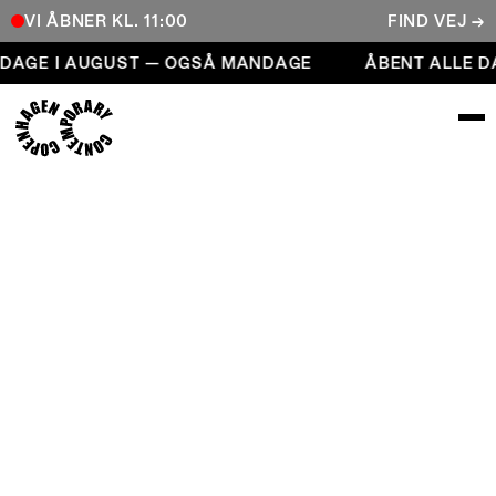
VI ÅBNER KL. 11:00
FIND VEJ →
Åbent alle dage i august — også mandage
DAGE I AUGUST — OGSÅ MANDAGE
ÅBENT ALLE DA
COPENHAGEN CONTEMPORARY