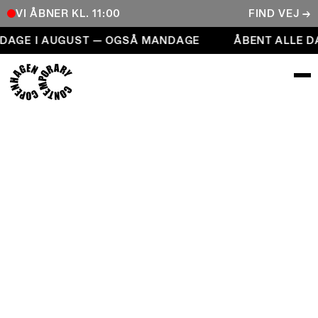
VI ÅBNER KL. 11:00
FIND VEJ →
Åbent alle dage i august — også mandage
DAGE I AUGUST — OGSÅ MANDAGE
ÅBENT ALLE DA
COPENHAGEN CONTEMPORARY