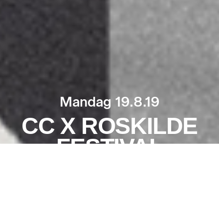
Mandag 19.8.19
CC X ROSKILDE
FESTIVAL
Mere info
Kom med når
Roskilde Festival og
Program
Copenhagen
Contemporary
18.00
Performance
inviterer til