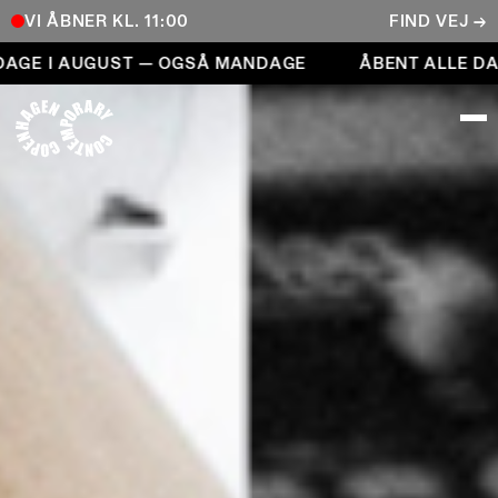
VI ÅBNER KL. 11:00
FIND VEJ →
Åbent alle dage i august — også mandage
GE I AUGUST — OGSÅ MANDAGE
ÅBENT ALLE DAGE
COPENHAGEN CONTEMPORARY