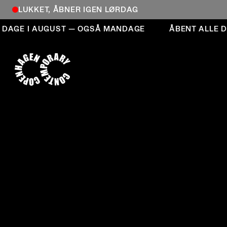
LUKKET, ÅBNER IGEN LØRDAG
Åbent alle dage i august — også mandage
AGE I AUGUST — OGSÅ MANDAGE
ÅBENT ALLE DAG
COPENHAGEN CONTEMPORARY