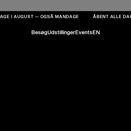
E I AUGUST — OGSÅ MANDAGE
ÅBENT ALLE DAGE 
Besøg
Udstillinger
Events
EN