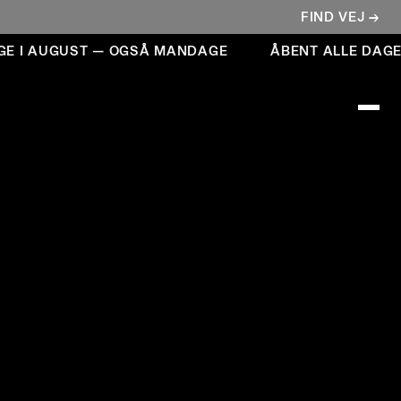
FIND VEJ →
I AUGUST — OGSÅ MANDAGE
ÅBENT ALLE DAGE I