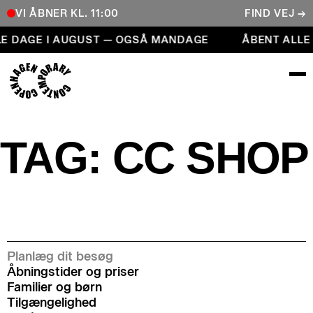
VI ÅBNER KL. 11:00
FIND VEJ →
Åbent alle dage i august — også mandage
LE DAGE I AUGUST — OGSÅ MANDAGE
ÅBENT ALLE
COPENHAGEN CONTEMPORARY
TAG:
CC SHOP
Planlæg dit besøg
Åbningstider og priser
Familier og børn
Tilgængelighed