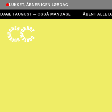
LUKKET, ÅBNER IGEN LØRDAG
Åbent alle dage i august — også mandage
DAGE I AUGUST — OGSÅ MANDAGE
ÅBENT ALLE DA
COPENHAGEN CONTEMPORARY