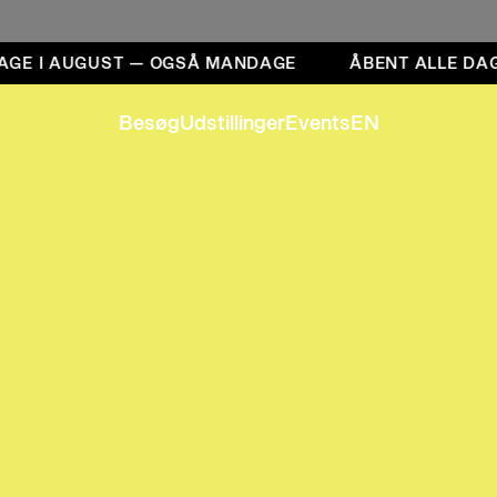
GE I AUGUST — OGSÅ MANDAGE
ÅBENT ALLE DAGE
Besøg
Udstillinger
Events
EN