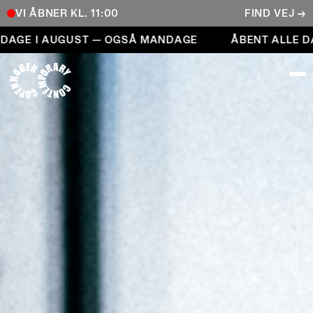
VI ÅBNER KL. 11:00
FIND VEJ →
Åbent alle dage i august — også mandage
GE I AUGUST — OGSÅ MANDAGE
ÅBENT ALLE DAGE
COPENHAGEN CONTEMPORARY