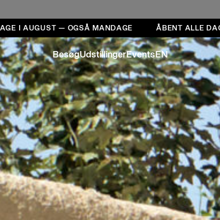
 AUGUST — OGSÅ MANDAGE
ÅBENT ALLE DAGE I 
Besøg
Udstillinger
Events
EN