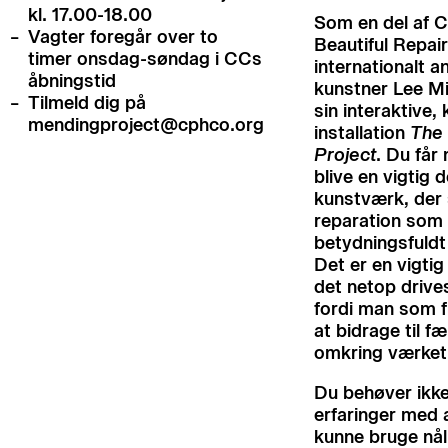
kl. 17.00-18.00
Som en del af C
Vagter foregår over to
Beautiful Repai
timer onsdag-søndag i CCs
internationalt 
åbningstid
kunstner Lee Ming
Tilmeld dig på
sin interaktive,
mendingproject@cphco.org
installation
The
Project
. Du får
blive en vigtig d
kunstværk, der 
reparation som
betydningsfuld
Det er en vigtig
det netop drives 
fordi man som fri
at bidrage til f
omkring værket
Du behøver ikke
erfaringer med 
kunne bruge nål