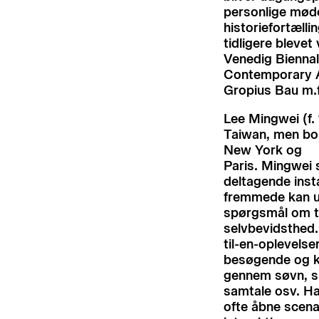
personlige mød
historiefortælli
tidligere blevet 
Venedig Bienna
Contemporary A
Gropius Bau m.f
Lee Mingwei (f. 
Taiwan, men bor 
New York og
Paris. Mingwei 
deltagende insta
fremmede kan u
spørgsmål om til
selvbevidsthed.
til-en-oplevels
besøgende og k
gennem søvn, sp
samtale osv. Ha
ofte åbne scenar