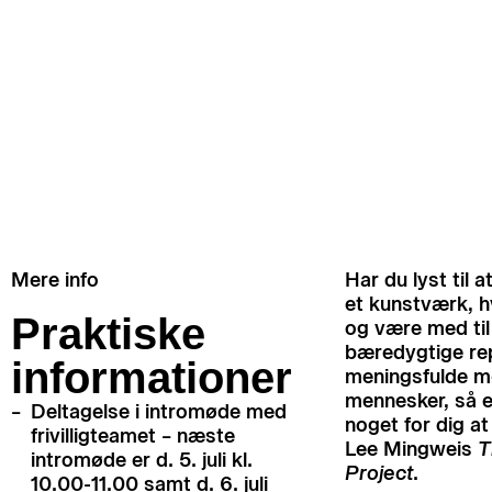
BLIV EN DEL AF
KUNSTEN
Mere info
Har du lyst til a
et kunstværk, 
Praktiske
og være med til
bæredygtige re
informationer
meningsfulde m
mennesker, så 
Deltagelse i intromøde med
noget for dig at 
frivilligteamet – næste
Lee Mingweis
T
intromøde er d. 5. juli kl.
Project
.
10.00-11.00 samt d. 6. juli