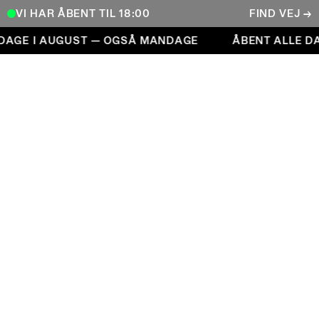
VI HAR ÅBENT TIL 18:00
FIND VEJ →
Åbent alle dage i august — også mandage
AGE I AUGUST — OGSÅ MANDAGE
ÅBENT ALLE DA
COPENHAGEN CONTEMPORARY