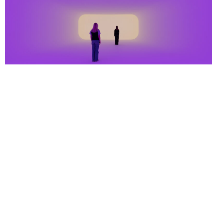
Udstilling
Permanent
James Turrell,
Aftershock