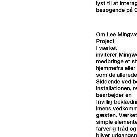
lyst til at inte
besøgende på 
Om Lee Mingw
Project
I værket
inviterer Mingwe
medbringe et st
hjemmefra eller 
som de allerede
Siddende ved bo
installationen, 
bearbejder en
frivillig
beklædn
imens vedkomm
gæsten. Værket
simple elemente
farverig tråd o
bliver udgangsp