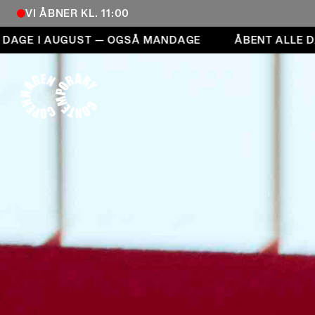
VI ÅBNER KL. 11:00
Åbent alle dage i august — også mandage
GE I AUGUST — OGSÅ MANDAGE
ÅBENT ALLE DAG
COPENHAGEN CONTEMPORARY