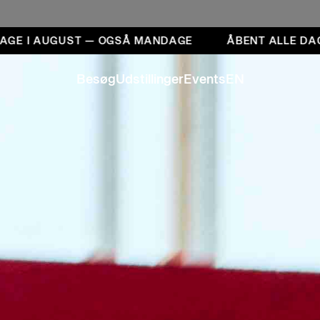
E I AUGUST — OGSÅ MANDAGE
ÅBENT ALLE DAGE 
Besøg
Udstillinger
Events
EN