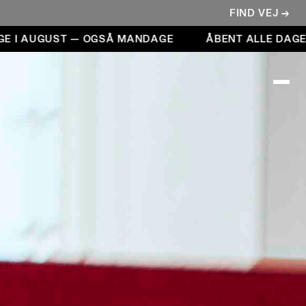
FIND VEJ →
I AUGUST — OGSÅ MANDAGE
ÅBENT ALLE DAGE I 