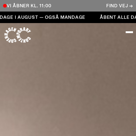
VI ÅBNER KL. 11:00
FIND VEJ →
Åbent alle dage i august — også mandage
AGE I AUGUST — OGSÅ MANDAGE
ÅBENT ALLE DAG
COPENHAGEN CONTEMPORARY