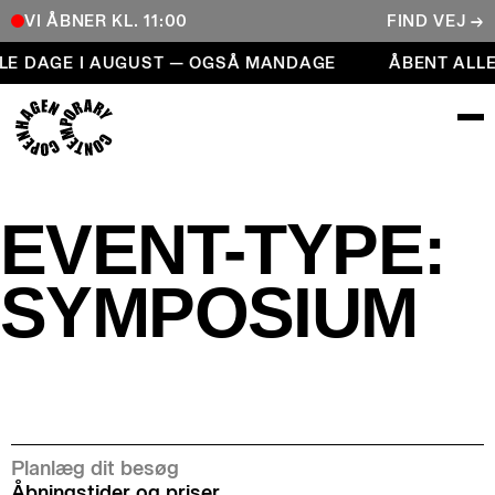
VI ÅBNER KL. 11:00
FIND VEJ →
Åbent alle dage i august — også mandage
LE DAGE I AUGUST — OGSÅ MANDAGE
ÅBENT ALL
COPENHAGEN CONTEMPORARY
EVENT-TYPE:
SYMPOSIUM
Planlæg dit besøg
Åbningstider og priser