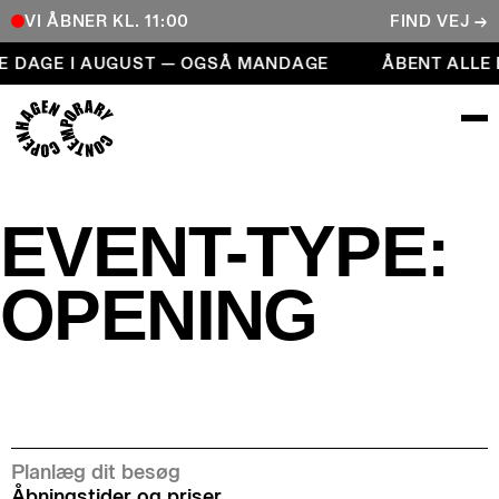
VI ÅBNER KL. 11:00
FIND VEJ →
Åbent alle dage i august — også mandage
E DAGE I AUGUST — OGSÅ MANDAGE
ÅBENT ALLE
COPENHAGEN CONTEMPORARY
EVENT-TYPE:
OPENING
Planlæg dit besøg
Åbningstider og priser