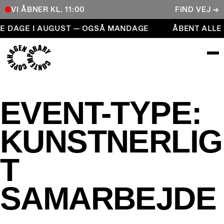
VI ÅBNER KL. 11:00
FIND VEJ →
Åbent alle dage i august — også mandage
E DAGE I AUGUST — OGSÅ MANDAGE
ÅBENT ALLE
COPENHAGEN CONTEMPORARY
EVENT-TYPE:
KUNSTNERLIG
T
SAMARBEJDE