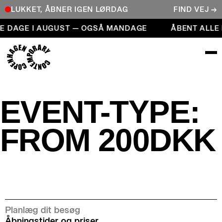
LUKKET, ÅBNER IGEN LØRDAG
FIND VEJ →
Åbent alle dage i august — også mandage
E DAGE I AUGUST — OGSÅ MANDAGE
ÅBENT ALLE
COPENHAGEN CONTEMPORARY
EVENT-TYPE:
FROM 200DKK
Planlæg dit besøg
Åbningstider og priser