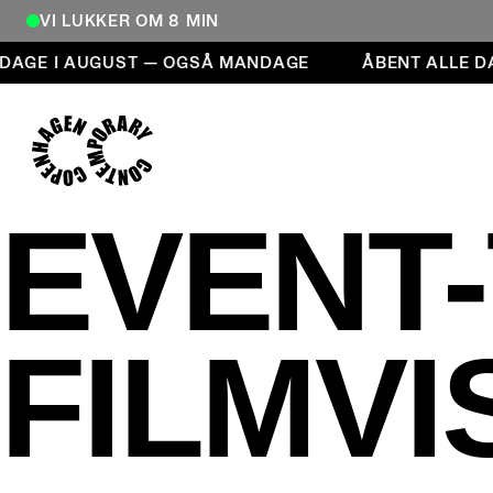
VI LUKKER OM 8 MIN
Åbent alle dage i august — også mandage
 DAGE I AUGUST — OGSÅ MANDAGE
ÅBENT ALLE D
COPENHAGEN CONTEMPORARY
EVENT-
FILMVI