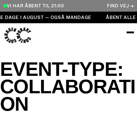
VI HAR ÅBENT TIL 21:00
FIND VEJ →
Åbent alle dage i august — også mandage
LE DAGE I AUGUST — OGSÅ MANDAGE
ÅBENT ALLE
COPENHAGEN CONTEMPORARY
EVENT-TYPE:
COLLABORATI
ON