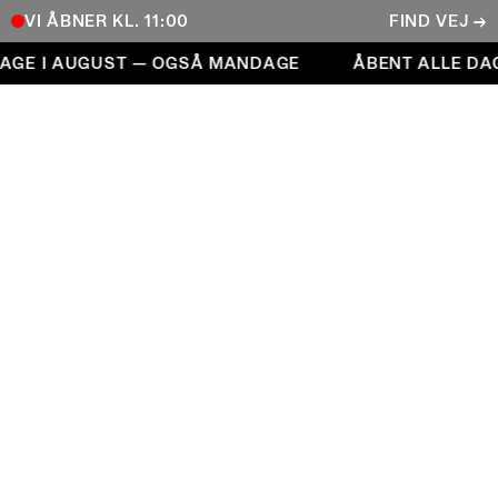
VI ÅBNER KL. 11:00
FIND VEJ →
Åbent alle dage i august — også mandage
GE I AUGUST — OGSÅ MANDAGE
ÅBENT ALLE DAG
COPENHAGEN CONTEMPORARY